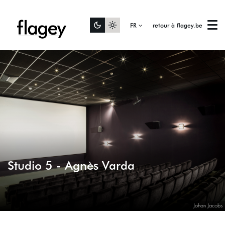
FR
retour à flagey.be
Menu
Studio 5 - Agnès Varda
Johan Jacobs