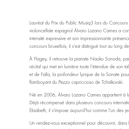
Lauréat du Prix du Public Musiq3 lors du Concours
violoncelliste espagnol Álvaro Lozano Cames a conq
intensité expressive et son impressionnante présence
concours bruxellois, il s'est distingué tout au lon
À Flagey, il retrouve la pianiste Naoko Sonoda, pa
récital qui met en lumière toute l'étendue de son 
et de Falla, la profondeur lyrique de la Sonate pour
flamboyant du Pezzo capriccioso de Tchaïkovski.
Né en 2006, Álvaro Lozano Cames appartient à la 
Déjà récompensé dans plusieurs concours internat
Elisabeth, il s'impose aujourd'hui comme l'un des je
Un rendez-vous exceptionnel pour découvrir, dans l'int