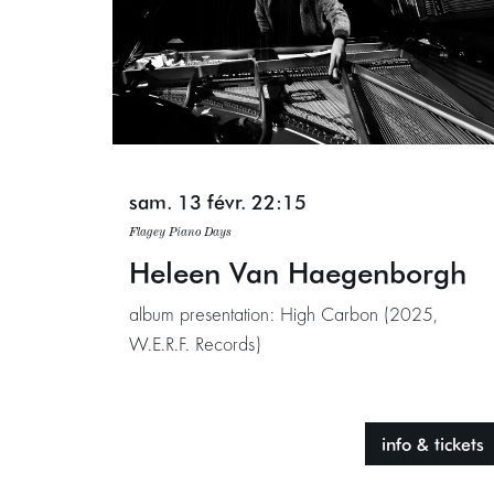
sam. 13 févr.
22:15
Flagey Piano Days
Heleen Van Haegenborgh
album presentation: High Carbon (2025,
W.E.R.F. Records)
info & tickets