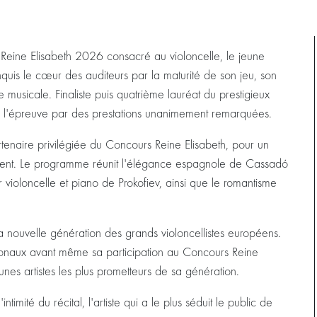
 Reine Elisabeth 2026 consacré au violoncelle, le jeune
uis le cœur des auditeurs par la maturité de son jeu, son
 musicale. Finaliste puis quatrième lauréat du prestigieux
g de l'épreuve par des prestations unanimement remarquées.
rtenaire privilégiée du Concours Reine Elisabeth, pour un
talent. Le programme réunit l'élégance espagnole de Cassadó
 violoncelle et piano de Prokofiev, ainsi que le romantisme
nouvelle génération des grands violoncellistes européens.
ionaux avant même sa participation au Concours Reine
unes artistes les plus prometteurs de sa génération.
imité du récital, l'artiste qui a le plus séduit le public de