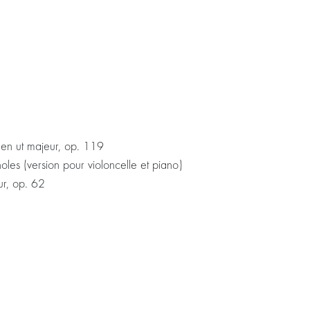
o en ut majeur, op. 119
les (version pour violoncelle et piano)
eur, op. 62