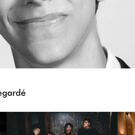
egardé