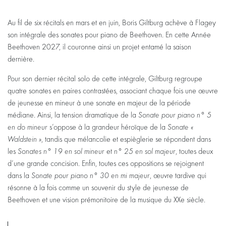
Au fil de six récitals en mars et en juin, Boris Giltburg achève à Flagey
son intégrale des sonates pour piano de Beethoven. En cette Année
Beethoven 2027, il couronne ainsi un projet entamé la saison
dernière.
Pour son dernier récital solo de cette intégrale, Giltburg regroupe
quatre sonates en paires contrastées, associant chaque fois une œuvre
de jeunesse en mineur à une sonate en majeur de la période
médiane. Ainsi, la tension dramatique de la
Sonate pour piano n° 5
en do mineur
s’oppose à la grandeur héroïque de la
Sonate «
Waldstein »
, tandis que mélancolie et espièglerie se répondent dans
les
Sonates n° 19 en sol mineur
et
n° 25 en sol majeur
, toutes deux
d’une grande concision. Enfin, toutes ces oppositions se rejoignent
dans la
Sonate pour piano n° 30 en mi majeur
, œuvre tardive qui
résonne à la fois comme un souvenir du style de jeunesse de
Beethoven et une vision prémonitoire de la musique du XXe siècle.