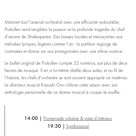
Maniant tout l'arsenal orchestral avec une efficacité redoutable,
Prokofiev rend tangibles la passion et la profonde tragédie du chef-
d'œuvre de Shakespeare. Des basses lourdes et menaçantes aux
mélodies lyriques, légères comme l'air : la partition regorge de
contrastes et donne vie aux protagonistes avec une infinie nuance.
Le ballet original de Prokofiev compte 52 numéros, soit plus de deux
heures de musique. Il en a lui-même distillé deux suites, et au fil de
l'histoire, les chefs d'orchestre se sont souvent approprié ce matériau.
Le directeur musical Kazushi Ono clôture cette saison avec son
anthologie personnelle de ce drame musical à couper le souffle.
14:00 |
Promenade urbaine & visite d’intérieur
19:30 |
Symfomania!