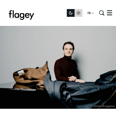
FR
Menu
Marco Borggreve