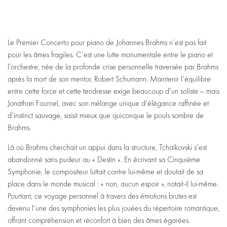
Le Premier Concerto pour piano de Johannes Brahms n’est pas fait
pour les âmes fragiles. C’est une lutte monumentale entre le piano et
l’orchestre, née de la profonde crise personnelle traversée par Brahms
après la mort de son mentor, Robert Schumann. Maintenir l'équilibre
entre cette force et cette tendresse exige beaucoup d'un soliste — mais
Jonathan Fournel, avec son mélange unique d'élégance raffinée et
d'instinct sauvage, saisit mieux que quiconque le pouls sombre de
Brahms.
Là où Brahms cherchait un appui dans la structure, Tchaïkovski s'est
abandonné sans pudeur au « Destin ». En écrivant sa Cinquième
Symphonie, le compositeur luttait contre lui-même et doutait de sa
place dans le monde musical : « non, aucun espoir », notait-il lui-même.
Pourtant, ce voyage personnel à travers des émotions brutes est
devenu l'une des symphonies les plus jouées du répertoire romantique,
offrant compréhension et réconfort à bien des âmes égarées.