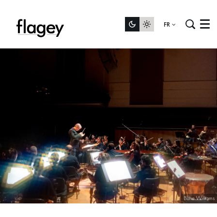
FR
Menu
Blithe Williams