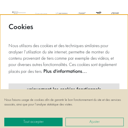
Cookies
Nous utilisons des cookies et des techniques similaires pour
analyser l'utilisation du site internet, permettre de montrer du
contenu provenant de tiers comme par exemple des vidéos, et
pour diverses autres fonctionnalités. Ces cookies sont également
Plus d'informations…
placés par des tiers.
uniquement les cookies fonctionnels
Nous faisons usage de cookies afin de garantir le bon fonctionnement du site et des services
cookies minimaux
associés, ainsi que pour l’analyse statistique des visites.
© Flagey
tous les cookies
Powered by
CultureSuite
Tout accepter
Ajuster