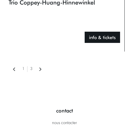
Trio Coppey-Huang-Hinnewinkel
info & tickets
1
3
contact
nous contacter