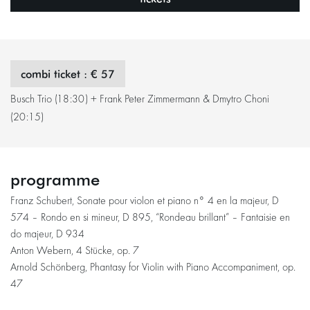
combi ticket : € 57
Busch Trio (18:30) + Frank Peter Zimmermann & Dmytro Choni
(20:15)
programme
Franz Schubert, Sonate pour violon et piano n° 4 en la majeur, D
574 – Rondo en si mineur, D 895, “Rondeau brillant” – Fantaisie en
do majeur, D 934
Anton Webern, 4 Stücke, op. 7
Arnold Schönberg, Phantasy for Violin with Piano Accompaniment, op.
47