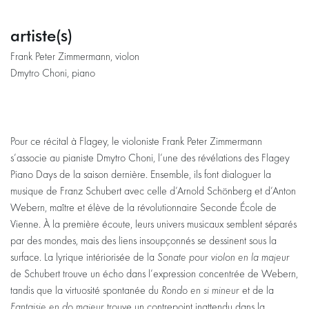
artiste(s)
Frank Peter Zimmermann, violon
Dmytro Choni, piano
Pour ce récital à Flagey, le violoniste Frank Peter Zimmermann
s’associe au pianiste Dmytro Choni, l’une des révélations des Flagey
Piano Days de la saison dernière. Ensemble, ils font dialoguer la
musique de Franz Schubert avec celle d’Arnold Schönberg et d’Anton
Webern, maître et élève de la révolutionnaire Seconde École de
Vienne. À la première écoute, leurs univers musicaux semblent séparés
par des mondes, mais des liens insoupçonnés se dessinent sous la
surface. La lyrique intériorisée de la
Sonate pour violon en la majeur
de Schubert trouve un écho dans l’expression concentrée de Webern,
tandis que la virtuosité spontanée du
Rondo en si mineur
et de la
Fantaisie en do majeur
trouve un contrepoint inattendu dans la