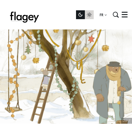
FR
Menu
Distri7