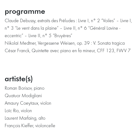
programme
Claude Debussy, extraits des Préludes : Livre I, n° 2 “Voiles” – Livre I,
n° 3 “Le vent dans la plaine” – Livre II, n° 6 “Général Lavine -
eccentric” – Livre II, n° 5 “Bruyères”
Nikolaï Medtner, Vergessene Weisen, op. 39 : V. Sonata tragica
César Franck, Quintette avec piano en fa mineur, CFF 123, FWV 7
artiste(s)
Roman Borisov, piano
Quatuor Modigliani
Amaury Coeytaux, violon
Loïc Rio, violon
Laurent Marfaing, alto
François Kieffer, violoncelle