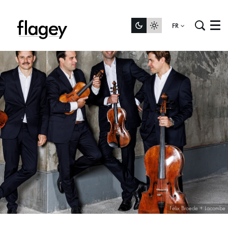
FR
Menu
Felix Broede + Lacombe