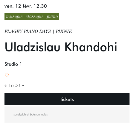
ven. 12 févr.
12:30
musique
classique
piano
FLAGEY PIANO DAYS | PIKNIK
Uladzislau Khandohi
Studio 1
€ 16,00
tickets
sandwich et boisson inclus