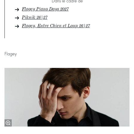
Dans le cadre de
Flagey Piano Days 2027
Piknik 26|27
Flagey, Entre Chien et Loup 26|27
Flagey