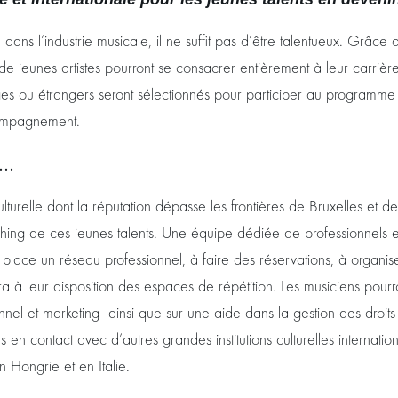
dans l’industrie musicale, il ne suffit pas d’être talentueux. Grâce a
de jeunes artistes pourront se consacrer entièrement à leur carrièr
lges ou étrangers seront sélectionnés pour participer au programme
compagnement.
e…
culturelle dont la réputation dépasse les frontières de Bruxelles et 
ching de ces jeunes talents. Une équipe dédiée de professionnels 
n place un réseau professionnel, à faire des réservations, à organis
ra à leur disposition des espaces de répétition. Les musiciens pou
nnel et marketing ainsi que sur une aide dans la gestion des droits 
tes en contact avec d’autres grandes institutions culturelles interna
n Hongrie et en Italie.