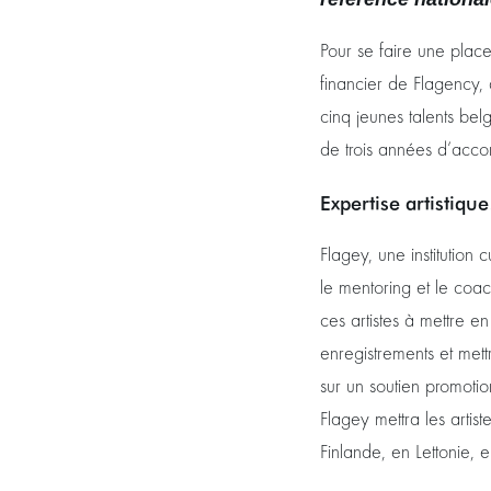
Pour se faire une place 
financier de Flagency, 
cinq jeunes talents be
de trois années d’ac
Expertise artistiqu
Flagey, une institution 
le mentoring et le coa
ces artistes à mettre e
enregistrements et mett
sur un soutien promotio
Flagey mettra les artis
Finlande, en Lettonie, e