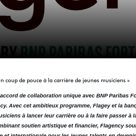
n coup de pouce à la carrière de jeunes musiciens »
 accord de collaboration unique avec BNP Paribas For
ncy. Avec cet ambitieux programme, Flagey et la ban
siciens à lancer leur carrière ou à la faire passer à l
binant soutien artistique et financier, Flagency sou
e et internationale pour les jeunes talents en devenir