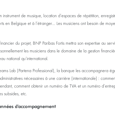
n instrument de musique, location d’espaces de répétition, enregis
ts en Belgique et à l’étranger… Les musiciens ont besoin de moye
financier du projet, BNP Paribas Fortis mettra son expertise au servi
sonnellement les musiciens dans le domaine de la gestion financièr
au national qu’international.
eams Lab (Partena Professional), la banque les accompagnera éga
ministratives nécessaires à une carrière (internationale) : commen
endant, comment obtenir un numéro de TVA et un numéro d’entre
s subsides, etc.
is années d’accompagnement