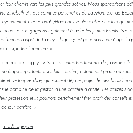
uver leur chemin vers les plus grandes scènes. Nous sponsorisons d
e Elisabeth et nous sommes partenaires de La Monnaie, de Bozar e
 au rayonnement international. Mais nous voulons aller plus loin qu’un 
es, nous nous engageons également à aider les jeunes talents. Nou
es ‘Jeunes Loups’ de Flagey. Flagency est pour nous une étape log
otre expertise financière. »
ur général de Flagey :
« Nous sommes très heureux de pouvoir offrir 
ir une étape importante dans leur carrière, notamment grâce au sout
able et de longue date, qui soutient déjà le projet ‘Jeunes loups’, no
ns le domaine de la gestion d’une carrière d’artiste. Les artistes s’
leur profession et ils pourront certainement tirer profit des conseils e
de leur carrière. »
s:
info@flagey.be