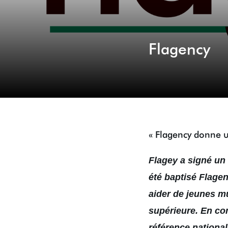
Flagency
« Flagency donne u
Flagey a signé un
été baptisé Flage
aider de jeunes mu
supérieure. En com
référence national