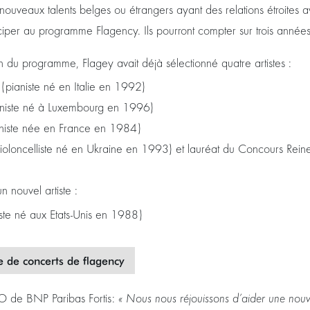
nouveaux talents belges ou étrangers ayant des relations étroites 
iciper au programme Flagency. Ils pourront compter sur trois ann
n du programme, Flagey avait déjà sélectionné quatre artistes :
pianiste né en Italie en 1992)
ianiste né à Luxembourg en 1996)
aniste née en France en 1984)
ioloncelliste né en Ukraine en 1993) et lauréat du Concours Reine
n nouvel artiste :
ste né aux Etats-Unis en 1988)
ie de concerts de flagency
 de BNP Paribas Fortis:
« Nous nous réjouissons d’aider une nouv