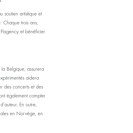
u soutien artistique et
e. Chaque trois ans,
 Flagency et bénéficier
de la Belgique, assurera
expérimentés aidera
er des concerts et des
rront également compter
d’auteur. En outre,
tionales en Norvège, en