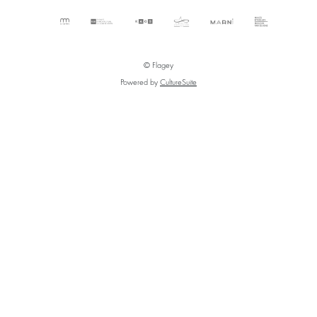
© Flagey
Powered by
CultureSuite