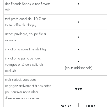
•
des Friends Series, à nos Foyers
VIP
tarif préférentiel de -10 % sur
•
toute l’offre de Flagey
accès privilégié, coupe file au
•
vestiaire
•
invitation à notre Friends Night
invitation à participer aux
•
voyages et séjours culturels
(coûts additionnels)
exclusifs
mais surtout, vous vous
engagez activement à nos côtés
♥♥♥
pour cultiver notre idéal
d’excellence accessible…
SOLO
DUO