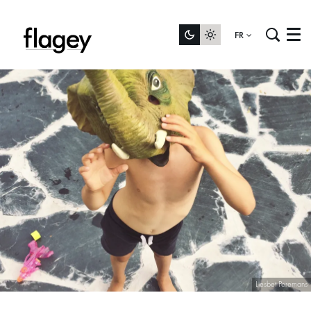
FR
Menu
Liesbet Peremans