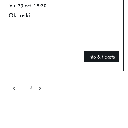
jeu. 29 oct.
18:30
Okonski
info & tickets
1
3