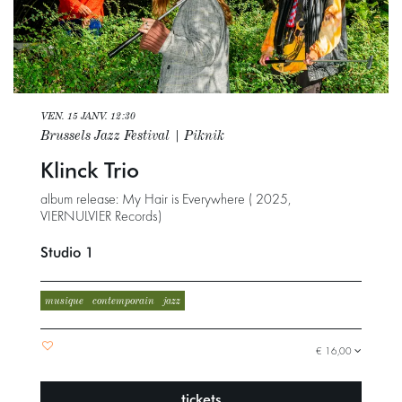
VEN. 15 JANV.
12:30
Brussels Jazz Festival | Piknik
Klinck Trio
album release: My Hair is Everywhere ( 2025,
VIERNULVIER Records)
Studio 1
musique
contemporain
jazz
€ 16,00
tickets