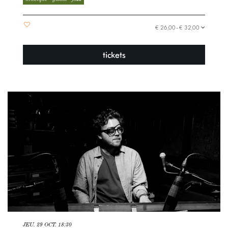
€ 26,00–€ 32,00
tickets
JEU. 29 OCT.
18:30