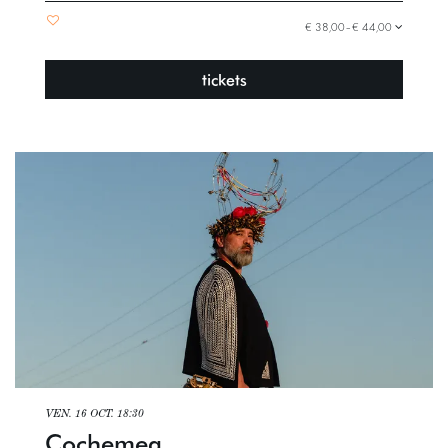
€ 38,00–€ 44,00
tickets
VEN. 16 OCT.
18:30
Cochemea