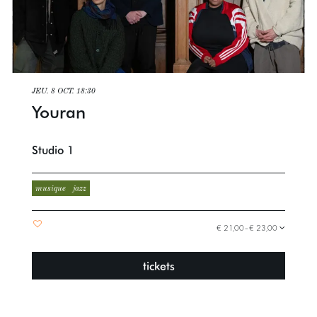
JEU. 8 OCT.
18:30
Youran
Studio 1
musique
jazz
€ 21,00–€ 23,00
tickets