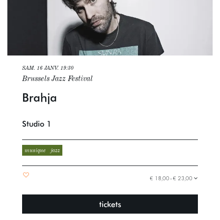
SAM. 16 JANV.
19:30
Brussels Jazz Festival
Brahja
Studio 1
musique
jazz
€ 18,00–€ 23,00
tickets