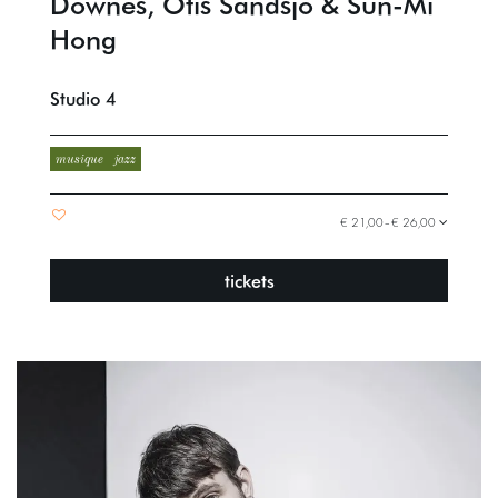
Downes, Otis Sandsjö & Sun-Mi
Hong
Studio 4
musique
jazz
€ 21,00–€ 26,00
tickets