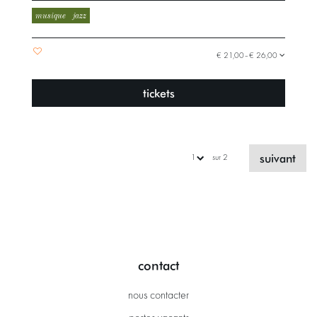
musique
jazz
€ 21,00–€ 26,00
tickets
suivant
sur 2
contact
nous contacter