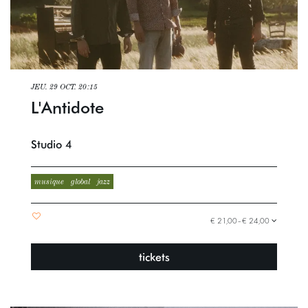
JEU. 29 OCT.
20:15
L'Antidote
Studio 4
musique
global
jazz
€ 21,00–€ 24,00
tickets