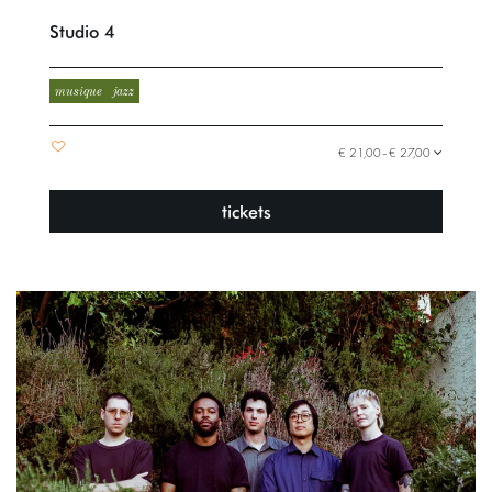
Studio 4
musique
jazz
€ 21,00–€ 27,00
tickets