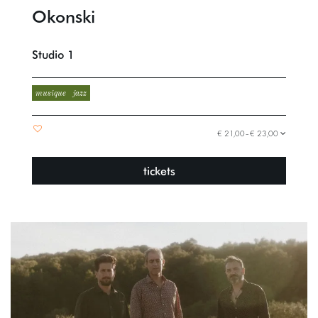
Okonski
Studio 1
musique
jazz
€ 21,00–€ 23,00
tickets