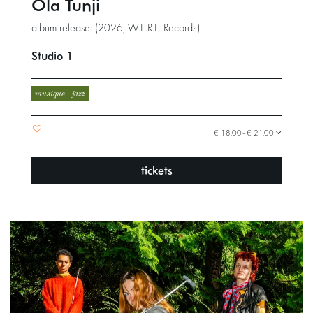
Ola Tunji
album release: (2026, W.E.R.F. Records)
Studio 1
musique
jazz
€ 18,00–€ 21,00
tickets