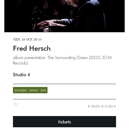
VEN. 16 OCT.
20:15
Fred Hersch
album presentation: The Surrounding Green (2025, ECM
Records)
Studio 4
musique
piano
jazz
€ 26,00–€ 31,00
tickets