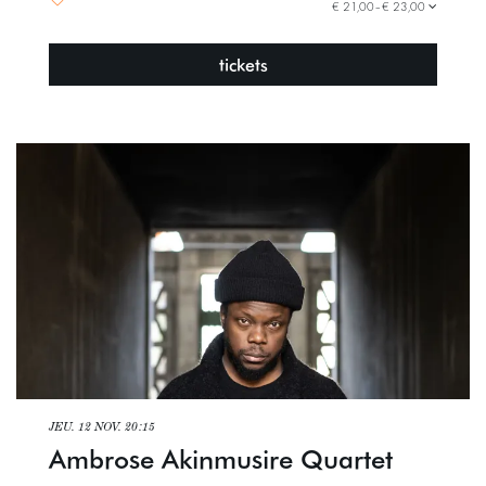
€ 21,00–€ 23,00
tickets
JEU. 12 NOV.
20:15
Ambrose Akinmusire Quartet