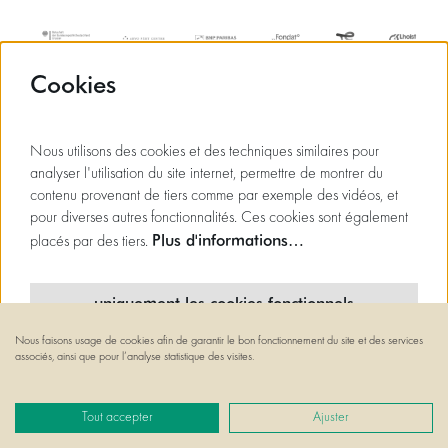
Cookies
Nous utilisons des cookies et des techniques similaires pour
analyser l'utilisation du site internet, permettre de montrer du
contenu provenant de tiers comme par exemple des vidéos, et
pour diverses autres fonctionnalités. Ces cookies sont également
Plus d'informations…
placés par des tiers.
uniquement les cookies fonctionnels
Nous faisons usage de cookies afin de garantir le bon fonctionnement du site et des services
cookies minimaux
associés, ainsi que pour l’analyse statistique des visites.
© Flagey
tous les cookies
Powered by
CultureSuite
Tout accepter
Ajuster