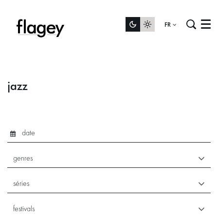
FR
Menu
jazz
genres
séries
festivals