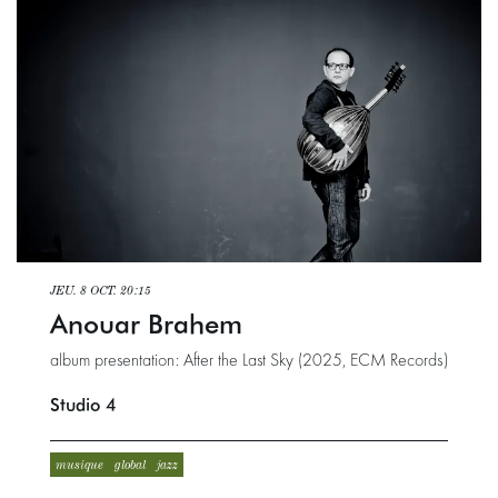
JEU. 8 OCT.
20:15
Anouar Brahem
album presentation: After the Last Sky (2025, ECM Records)
Studio 4
musique
global
jazz