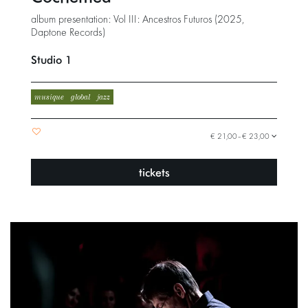
album presentation: Vol III: Ancestros Futuros (2025,
Daptone Records)
Studio 1
musique
global
jazz
€ 21,00–€ 23,00
tickets