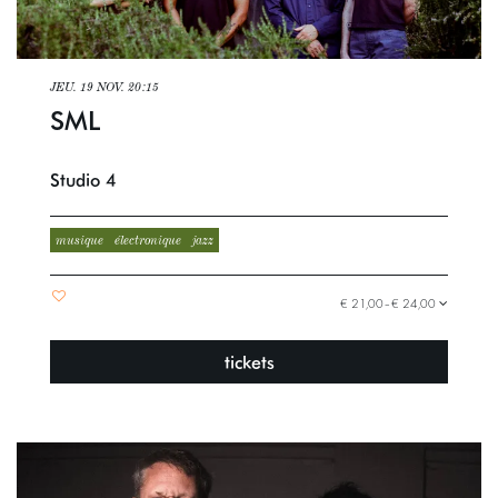
JEU. 19 NOV.
20:15
SML
Studio 4
musique
électronique
jazz
€ 21,00–€ 24,00
tickets