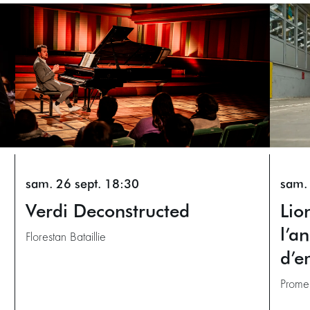
sam. 26 sept.
18:30
sam. 
Verdi Deconstructed
Lio
l’a
Florestan Bataillie
d’e
Promen