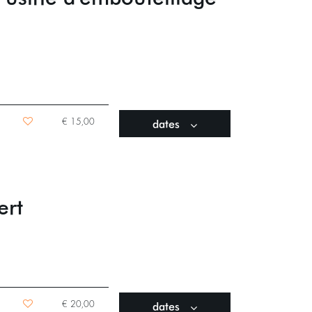
dates
€ 15,00
ert
dates
€ 20,00