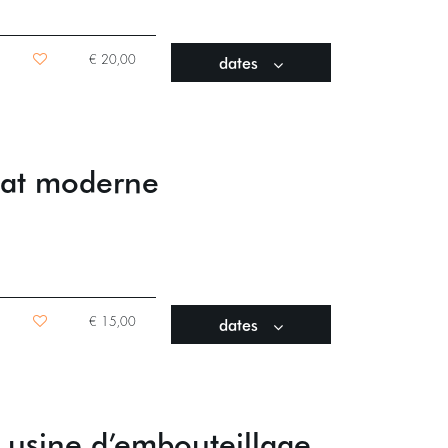
dates
€ 20,00
itat moderne
dates
€ 15,00
ne usine d’embouteillage