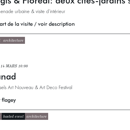
gis & Floreal: deux cités-jardins
enade urbaine & visite d’intérieur
rt de la visite / voir description
t
architecture
. 14 MARS
10:00
anad
sels Art Nouveau & Art Deco Festival
 flagey
t
hosted event
architecture