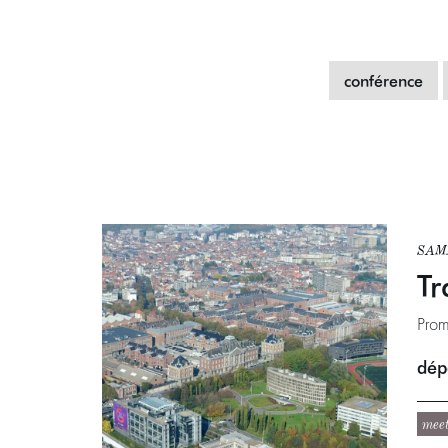
conférence
SAM.
Tr
Prom
dépa
mee