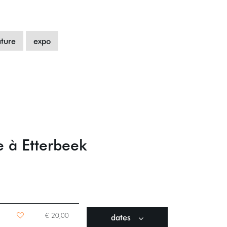
ature
expo
e à Etterbeek
dates
€ 20,00