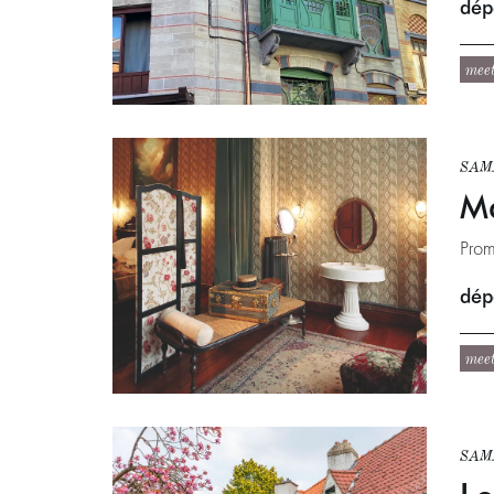
dépa
mee
SAM.
Ma
Prom
dépa
mee
SAM.