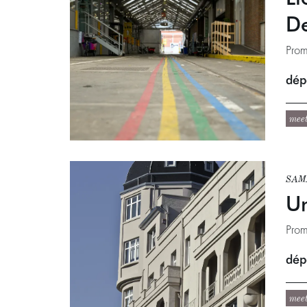
De
Prom
dépa
mee
SAM.
Un
Prom
dépa
mee