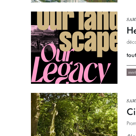
SAM.
He
déco
tout
mee
SAM.
Ci
Prom