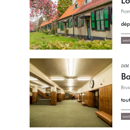
Lo
Prom
dépa
mee
DIM
B
Brus
tout
mee