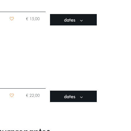
dates
€ 15,00
dates
€ 22,00