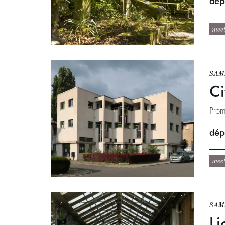
dépa
mee
SAM.
Ci
Prom
dépa
mee
SAM.
Li