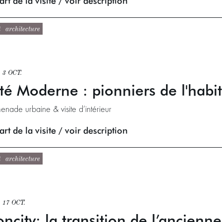
rt de la visite / voir description
t
architecture
 3 OCT.
té Moderne : pionniers de l'hab
enade urbaine & visite d’intérieur
rt de la visite / voir description
t
architecture
 17 OCT.
oncity: la transition de l’ancien