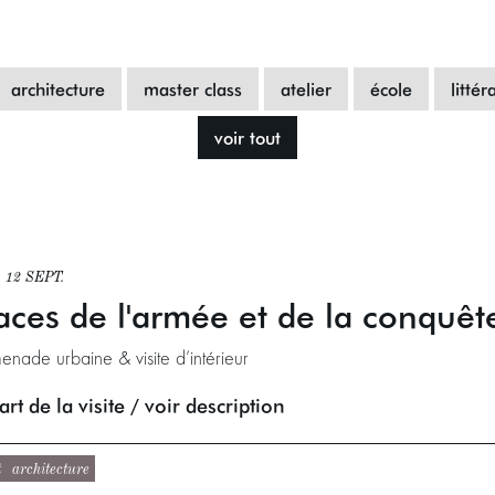
architecture
master class
atelier
école
littér
voir tout
 12 SEPT.
aces de l'armée et de la conquêt
enade urbaine & visite d’intérieur
rt de la visite / voir description
t
architecture