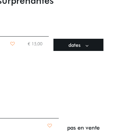
 surprenantes
dates
€ 15,00
pas en vente