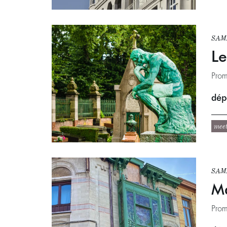
SAM.
Le
Prom
dépa
mee
SAM.
Ma
Prom