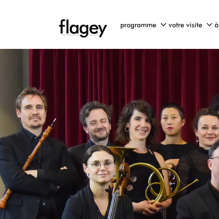
programme
votre visite
à