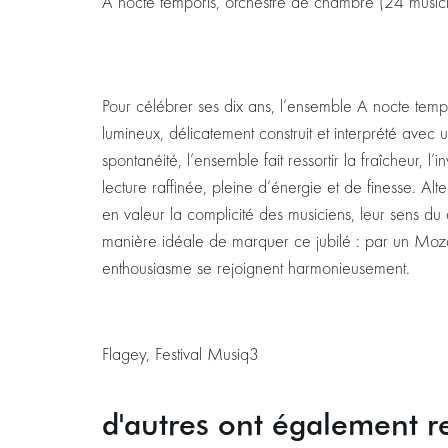
A nocte temporis, orchestre de chambre (24 music
Pour célébrer ses dix ans, l’ensemble A nocte te
lumineux, délicatement construit et interprété avec
spontanéité, l’ensemble fait ressortir la fraîcheur, l
lecture raffinée, pleine d’énergie et de finesse. Al
en valeur la complicité des musiciens, leur sens du d
manière idéale de marquer ce jubilé : par un Mozart
enthousiasme se rejoignent harmonieusement.
Flagey, Festival Musiq3
d'autres ont également r