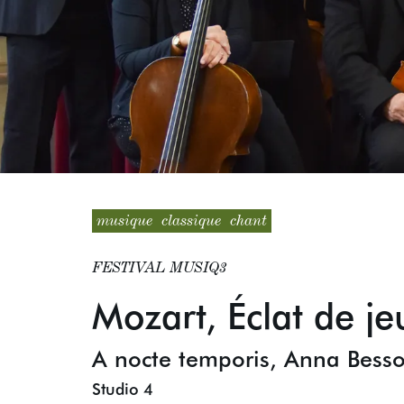
musique
classique
chant
FESTIVAL MUSIQ3
Mozart, Éclat de j
A nocte temporis, Anna Bess
Studio 4