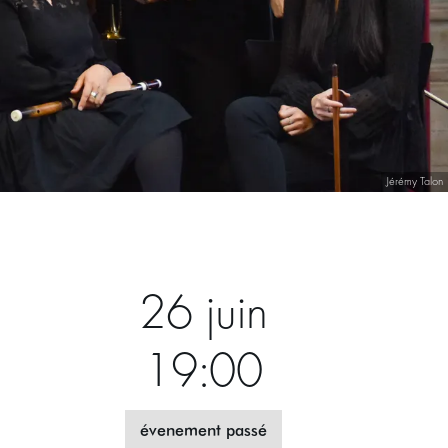
Jérémy Talon
26 juin
19:00
évenement passé