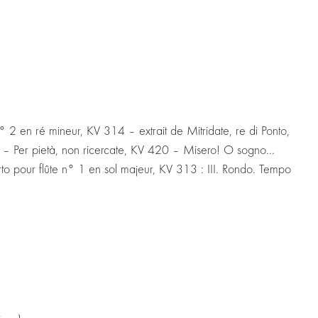
 en ré mineur, KV 314 – extrait de Mitridate, re di Ponto,
21 – Per pietà, non ricercate, KV 420 – Misero! O sogno...
rto pour flûte n° 1 en sol majeur, KV 313 : III. Rondo. Tempo