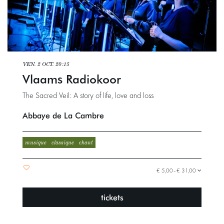
VEN. 2 OCT.
20:15
Vlaams Radiokoor
The Sacred Veil: A story of life, love and loss
Abbaye de La Cambre
musique
classique
chant
€ 5,00–€ 31,00
tickets