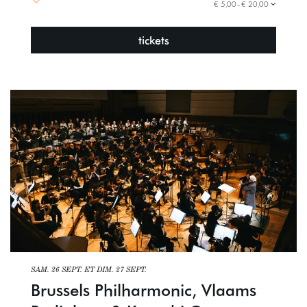
€ 5,00–€ 20,00
tickets
SAM. 26 SEPT.
ET
DIM. 27 SEPT.
Brussels Philharmonic, Vlaams