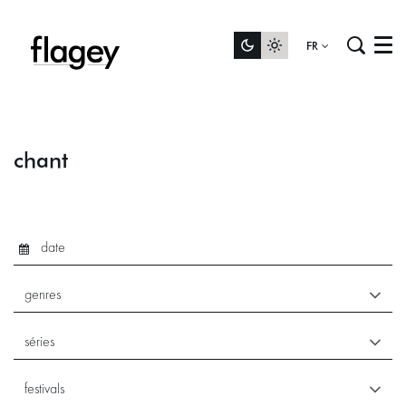
FR
Menu
chant
genres
séries
festivals