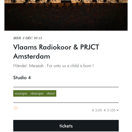
MER. 2 DÉC.
20:15
Vlaams Radiokoor & PRJCT
Amsterdam
Händel: Messiah - For unto us a child is born !
Studio 4
musique
classique
chant
€ 5,00–€ 51,00
tickets