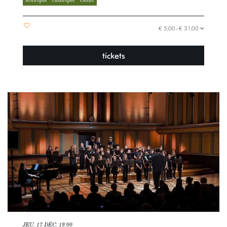
musique
classique
chant
€ 5,00–€ 31,00
tickets
JEU. 17 DÉC.
19:00