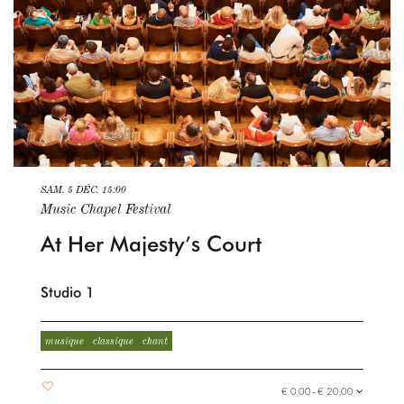
SAM. 5 DÉC.
15:00
Music Chapel Festival
At Her Majesty’s Court
Studio 1
musique
classique
chant
€ 0,00–€ 20,00