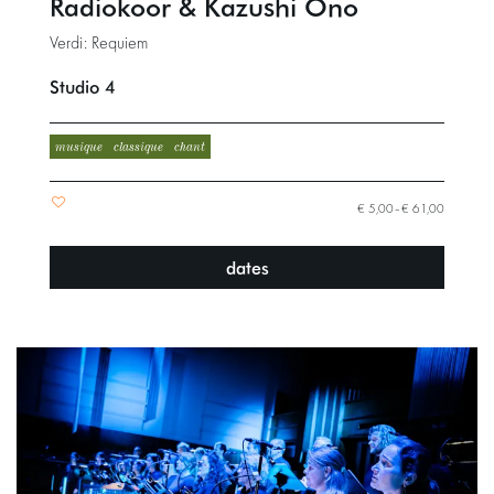
Radiokoor & Kazushi Ono
Verdi: Requiem
Studio 4
musique
classique
chant
€ 5,00–€ 61,00
dates