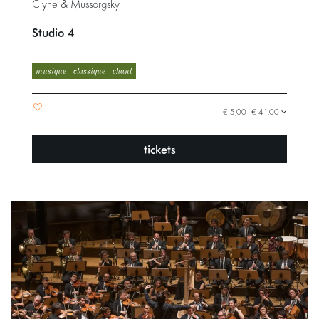
Clyne & Mussorgsky
Studio 4
musique
classique
chant
€ 5,00–€ 41,00
tickets