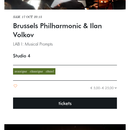
SAM. 17 OCT.
20:15
Brussels Philharmonic & Ilan
Volkov
LAB I: Musical Prompts
Studio 4
musique
classique
chant
€ 5,00–€ 25,00
tickets