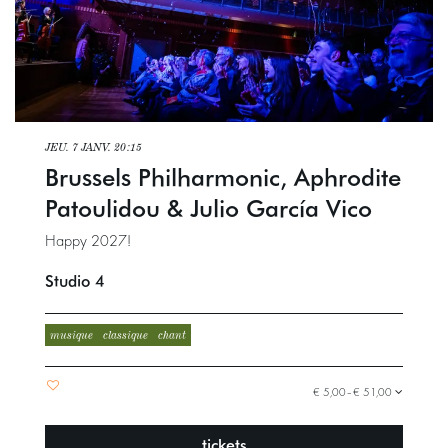
JEU. 7 JANV.
20:15
Brussels Philharmonic, Aphrodite
Patoulidou & Julio García Vico
Happy 2027!
Studio 4
musique
classique
chant
€ 5,00–€ 51,00
tickets