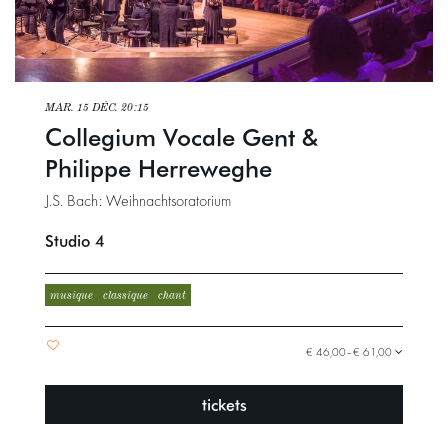
MAR. 15 DÉC.
20:15
Collegium Vocale Gent &
Philippe Herreweghe
J.S. Bach: Weihnachtsoratorium
Studio 4
musique
classique
chant
€ 46,00–€ 61,00
tickets