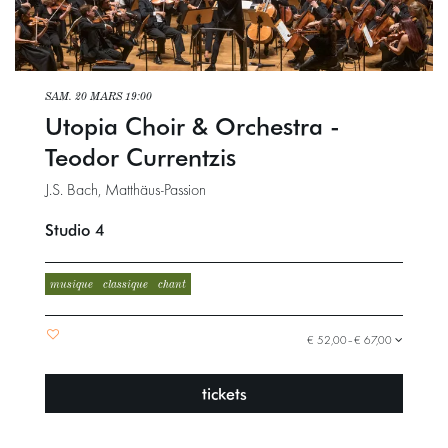
SAM. 20 MARS
19:00
Utopia Choir & Orchestra -
Teodor Currentzis
J.S. Bach, Matthäus-Passion
Studio 4
musique
classique
chant
€ 52,00–€ 67,00
tickets