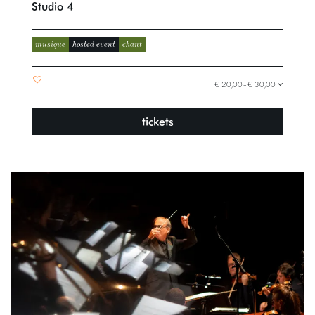
Studio 4
musique
hosted event
chant
€ 20,00–€ 30,00
tickets