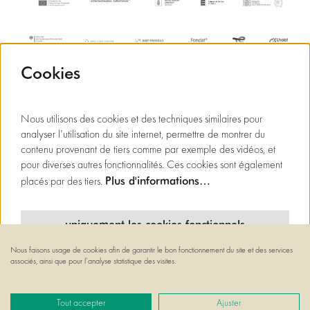
Cookies
Nous utilisons des cookies et des techniques similaires pour
analyser l'utilisation du site internet, permettre de montrer du
contenu provenant de tiers comme par exemple des vidéos, et
pour diverses autres fonctionnalités. Ces cookies sont également
Plus d'informations…
placés par des tiers.
uniquement les cookies fonctionnels
Nous faisons usage de cookies afin de garantir le bon fonctionnement du site et des services
cookies minimaux
associés, ainsi que pour l’analyse statistique des visites.
© Flagey
tous les cookies
Powered by
CultureSuite
Tout accepter
Ajuster