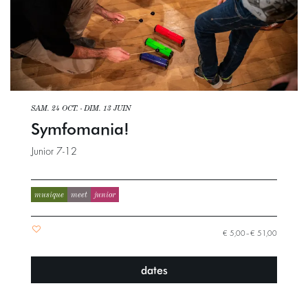
SAM. 24 OCT.
-
DIM. 13 JUIN
Symfomania!
Junior 7-12
musique
meet
junior
€ 5,00–€ 51,00
dates