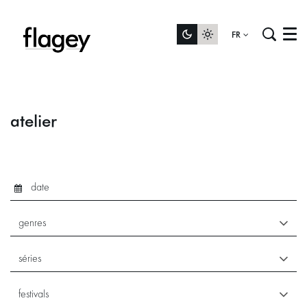
FR
Menu
atelier
genres
séries
festivals