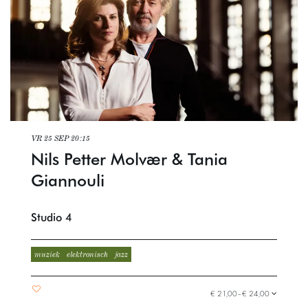
VR 25 SEP
20:15
Nils Petter Molvær & Tania
Giannouli
Studio 4
muziek
elektronisch
jazz
€ 21,00–€ 24,00