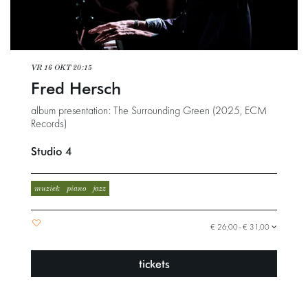
VR 16 OKT
20:15
Fred Hersch
album presentation: The Surrounding Green (2025, ECM
Records)
Studio 4
muziek
piano
jazz
€ 26,00–€ 31,00
tickets