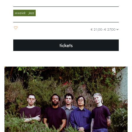
muziek
jazz
€ 21,00–€ 27,00
tickets