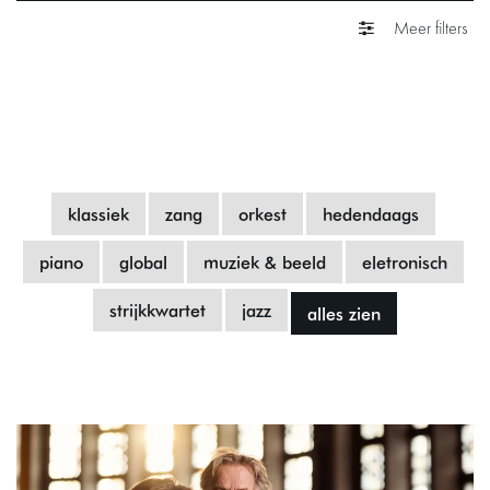
Meer filters
klassiek
zang
orkest
hedendaags
piano
global
muziek & beeld
eletronisch
strijkkwartet
jazz
alles zien