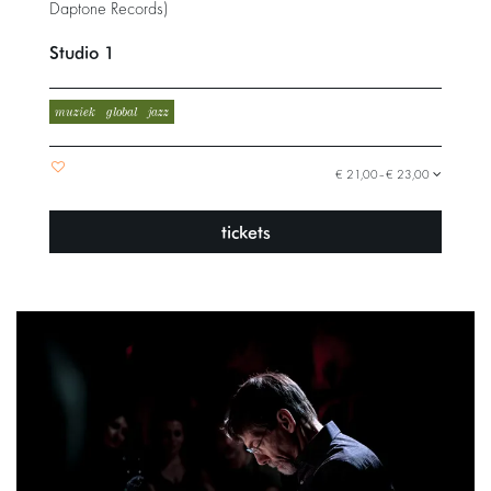
Daptone Records)
Studio 1
muziek
global
jazz
€ 21,00–€ 23,00
tickets