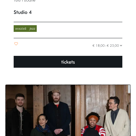
Tutu Puoane
Studio 4
muziek
jazz
€ 18,00–€ 25,00
tickets