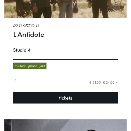
DO 29 OKT
20:15
L'Antidote
Studio 4
muziek
global
jazz
€ 21,00–€ 24,00
tickets