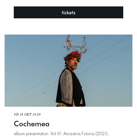
tickets
VR 16 OKT
18:30
Cochemea
album presentation: Vol III: Ancestros Futuros (2025,