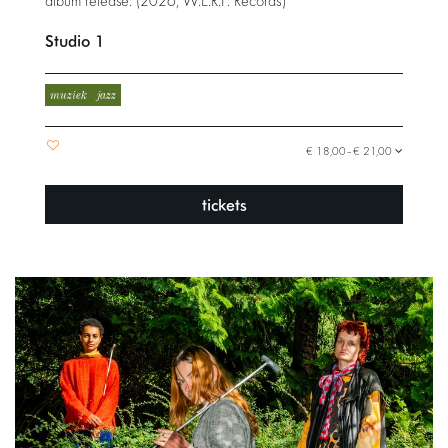
album release: (2026, W.E.R.F. Records)
Studio 1
muziek
jazz
€ 18,00–€ 21,00
tickets