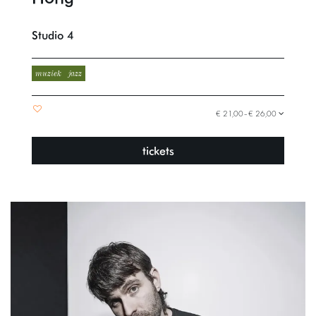
Studio 4
muziek
jazz
€ 21,00–€ 26,00
tickets