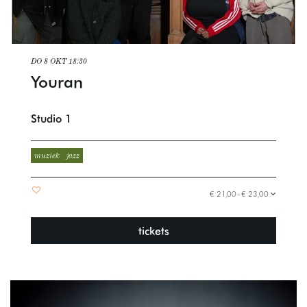
DO 8 OKT
18:30
Youran
Studio 1
muziek
jazz
€ 21,00–€ 23,00
tickets