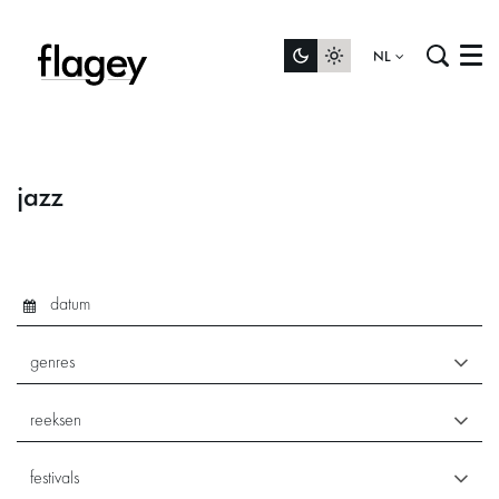
NL
Menu
jazz
genres
reeksen
festivals