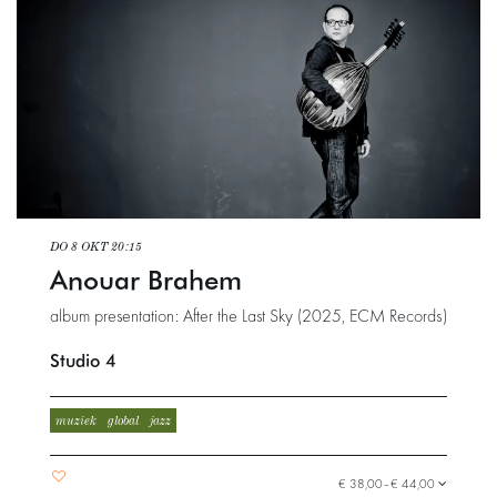
DO 8 OKT
20:15
Anouar Brahem
album presentation: After the Last Sky (2025, ECM Records)
Studio 4
muziek
global
jazz
€ 38,00–€ 44,00