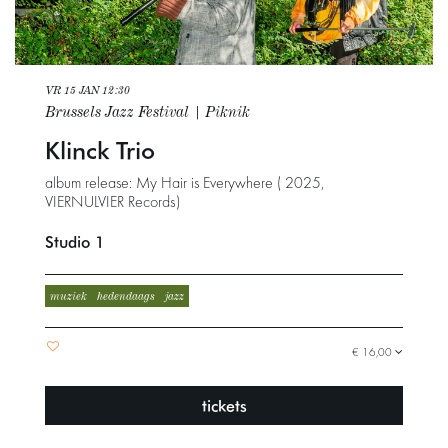
VR 15 JAN
12:30
Brussels Jazz Festival | Piknik
Klinck Trio
album release: My Hair is Everywhere ( 2025,
VIERNULVIER Records)
Studio 1
muziek
hedendaags
jazz
€ 16,00
tickets