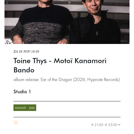
ZA 28 NOV
18:30
Toine Thys - Motoï Kanamori
Bando
album release: Ear of the Dragon (2026, Hypnote Records)
Studio 1
muziek
jazz
€ 21,00–€ 23,00