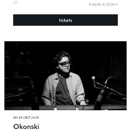
€ 26,00–€ 32,00
tickets
DO 29 OKT
18:30
Okonski