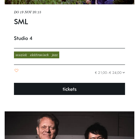
DO 19 NOV
20:15
SML
Studio 4
muziek
elektronisch
jazz
€ 21,00–€ 24,00
tickets