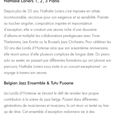
Nathalie Loriers 1, 2, 3 Piano
Depuis plus de 35 ans, Nathalie Loriers s’est imposée en artiste
incontournable, reconnue pour son exigence et sa sensibilité. Pianiste
au toucher singulier, compositrice inspirée et improvisatrice
d’exception, elle a construit une œuvre riche d’une douzaine
d’albums et multiplié les collaborations prestigieuses avec Toots
Thielemans, Lee Konitz ou le Brussels Jazz Orchestra. Pour célébrer les
50 ans des Lundis d’Hortense ainsi que son soixantième anniversaire,
elle réunit autour d’elle plusieurs complices de longue date. Du piano
solo au sextet, en passant par différentes formations qui ont jalonné son
parcours, Nathalie Loriers nous invite à un concert exceptionnel : un
voyage à travers son œuvre.
Belgian Jazz Ensemble & Tutu Puoane
Les Lundis d’Hortense se lancent le défi de revisiter leur propre
contribution à la scène du jazz belge. Puisant dans différentes
générations de musiciennes et musiciens, ils ont réuni un tentet au line-
up de rêve. Cet ensemble d’exception redonnera vie à des