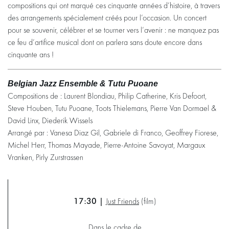
compositions qui ont marqué ces cinquante années d’histoire, à travers
des arrangements spécialement créés pour l’occasion. Un concert
pour se souvenir, célébrer et se tourner vers l’avenir : ne manquez pas
ce feu d’artifice musical dont on parlera sans doute encore dans
cinquante ans !
Belgian Jazz Ensemble & Tutu Puoane
Compositions de : Laurent Blondiau, Philip Catherine, Kris Defoort,
Steve Houben, Tutu Puoane, Toots Thielemans, Pierre Van Dormael &
David Linx, Diederik Wissels
Arrangé par : Vanesa Diaz Gil, Gabriele di Franco, Geoffrey Fiorese,
Michel Herr, Thomas Mayade, Pierre-Antoine Savoyat, Margaux
Vranken, Pirly Zurstrassen
17:30 |
Just Friends
(film)
Dans le cadre de