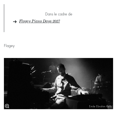
Dans le cadre de
Flagey Piano Days 2027
Flagey
Emile Ebrahim Kelly