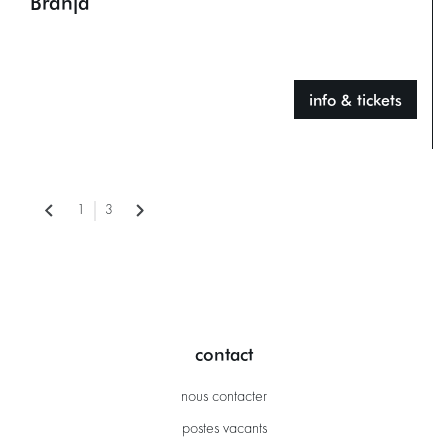
Brahja
info & tickets
1
3
contact
nous contacter
postes vacants