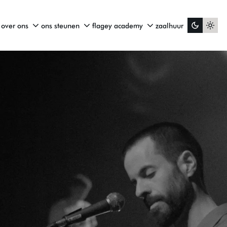
over ons
ons steunen
flagey academy
zaalhuur