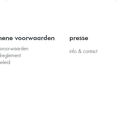
mene voorwaarden
presse
svoorwaarden
info & contact
dreglement
eleid