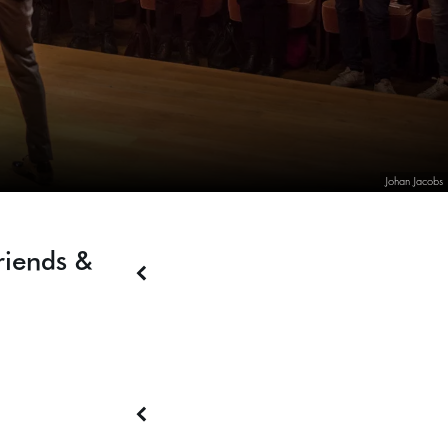
Johan Jacobs
riends &