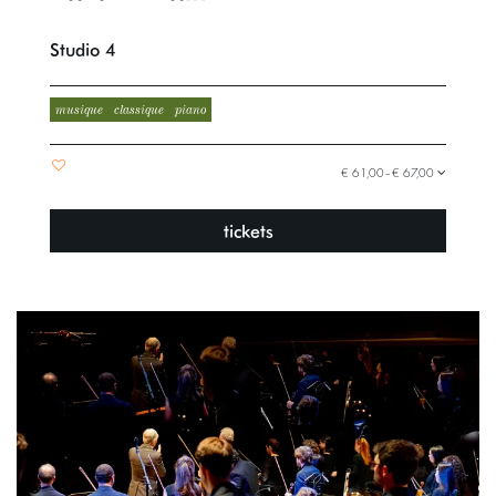
Studio 4
musique
classique
piano
€ 61,00–€ 67,00
tickets