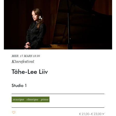
MER. 17 MARS
18:30
Klarafestival
Tähe-Lee Liiv
Studio 1
musique
classique
piano
€ 21,00–€ 23,00