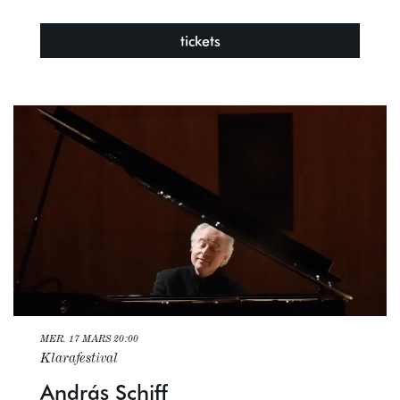
tickets
MER. 17 MARS
20:00
Klarafestival
András Schiff