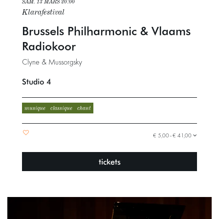
SAM. 13 MARS
20:00
Klarafestival
Brussels Philharmonic & Vlaams
Radiokoor
Clyne & Mussorgsky
Studio 4
musique
classique
chant
€ 5,00–€ 41,00
tickets