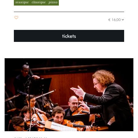
musique
classique
piano
€ 16,00
tickets