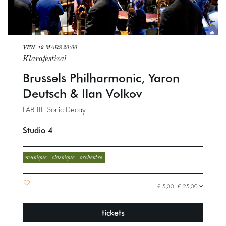
VEN. 19 MARS
20:00
Klarafestival
Brussels Philharmonic, Yaron
Deutsch & Ilan Volkov
LAB III: Sonic Decay
Studio 4
musique
classique
orchestre
€ 5,00–€ 25,00
tickets