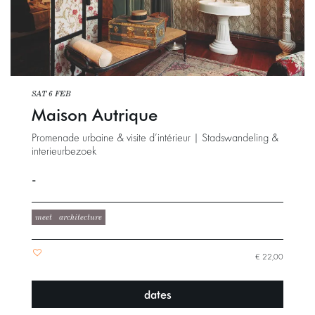
SAT 6 FEB
Maison Autrique
Promenade urbaine & visite d’intérieur | Stadswandeling &
interieurbezoek
-
meet
architecture
€ 22,00
dates