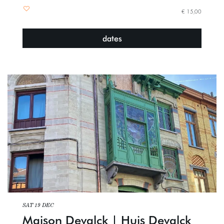
€ 15,00
dates
SAT 19 DEC
Maison Devalck | Huis Devalck