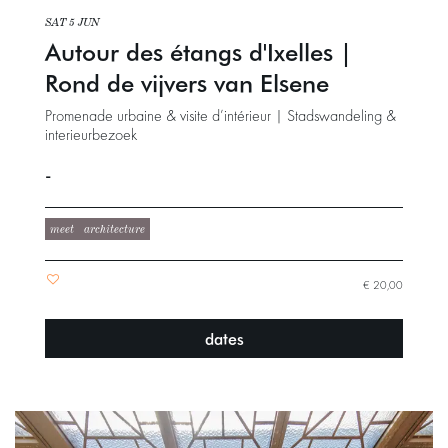
SAT 5 JUN
Autour des étangs d'Ixelles |
Rond de vijvers van Elsene
Promenade urbaine & visite d’intérieur | Stadswandeling &
interieurbezoek
-
meet
architecture
€ 20,00
dates