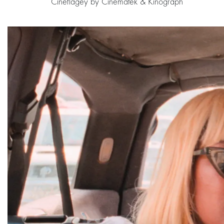
Cineflagey by Cinematek & Kinograph
Passer