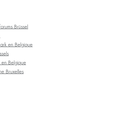
forums Brüssel
n
rk en Belgique
ssels
 en Belgique
e Bruxelles