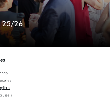
s 25/26
ues
chap
uxelles
pitale
brussels