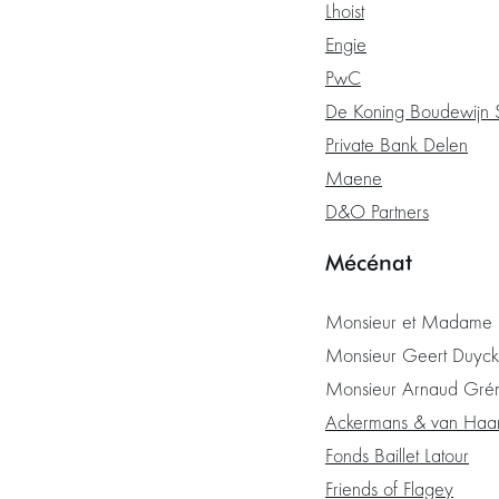
Lhoist
Engie
PwC
De Koning Boudewijn S
Private Bank Delen
Maene
D&O Partners
Mécénat
Monsieur et Madame B
Monsieur Geert Duyck
Monsieur Arnaud Gré
Ackermans & van Haa
Fonds Baillet Latour
Friends of Flagey