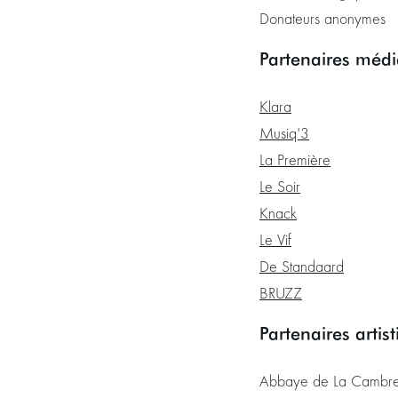
Donateurs anonymes
Partenaires médi
Klara
Musiq'3
La Première
Le Soir
Knack
Le Vif
De Standaard
BRUZZ
Partenaires artis
Abbaye de La Cambr