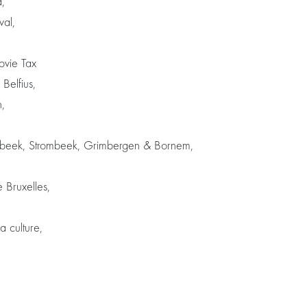
a,
val,
ovie Tax
Belfius,
,
Dilbeek, Strombeek, Grimbergen & Bornem,
 Bruxelles,
a culture,