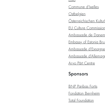
Lotto
Commune d'Ixelles
Ostbelgien
Österreichischen Kultur
EU Culture Commissio
Ambassade de Danema
Embassy of Estonia Bru
Ambassade d'Espagne
Ambassade d'Allemagn
Arvo Pärt Centre
Sponsors
BNP Paribas Fortis
Fondation Bernheim
Total Foundation