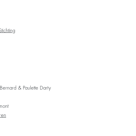
tichting
ernard & Paulette Darty
mont
ren