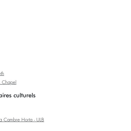
th
c Chapel
aires culturels
 La Cambre Horta - ULB