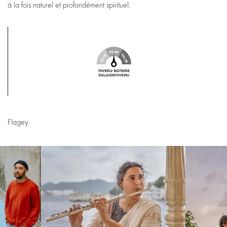
à la fois naturel et profondément spirituel.
Flagey
Passer