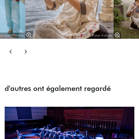
ina Lewis Herbots
Rohan Rathore
d'autres ont également regardé
Passer