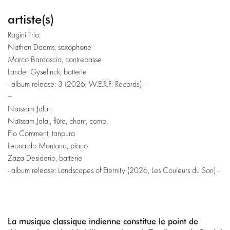
artiste(s)
Ragini Trio:
Nathan Daems, saxophone
Marco Bardoscia, contrebasse
Lander Gyselinck, batterie
- album release: 3 (2026, W.E.R.F. Records) -
+
Naïssam Jalal:
Naïssam Jalal, flûte, chant, comp.
Flo Comment, tanpura
Leonardo Montana, piano
Zaza Desiderio, batterie
- album release: Landscapes of Eternity (2026, Les Couleurs du Son) -
La musique classique indienne constitue le point de