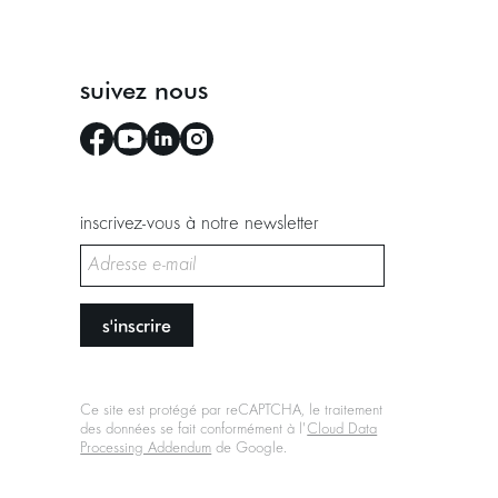
suivez nous
inscrivez-vous à notre newsletter
s'inscrire
Ce site est protégé par reCAPTCHA, le traitement
des données se fait conformément à l'
Cloud Data
Processing Addendum
de Google.