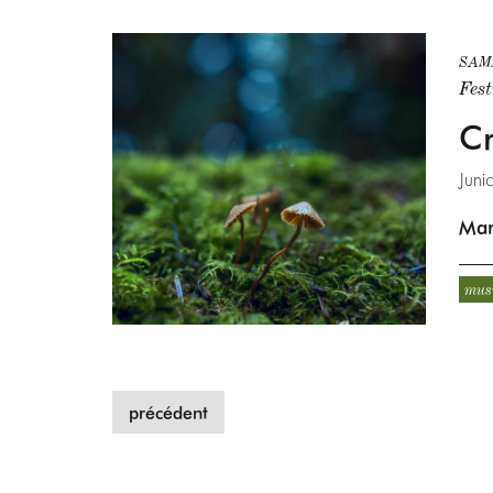
SAM.
Fes
Cr
Juni
Mar
mus
précédent