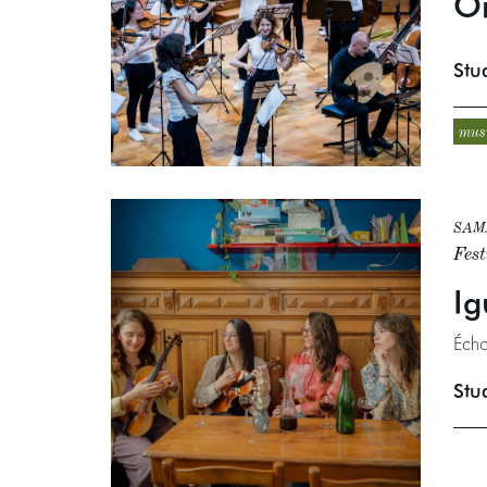
Or
Stu
mus
SAM.
Fes
Ig
Écho
Stu