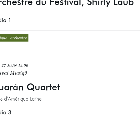
chestre du Festival, Shirly Laub
dio 1
ique
orchestre
 27 JUIN
19:00
tival Musiq3
uarán Quartet
s d’Amérique Latine
dio 3