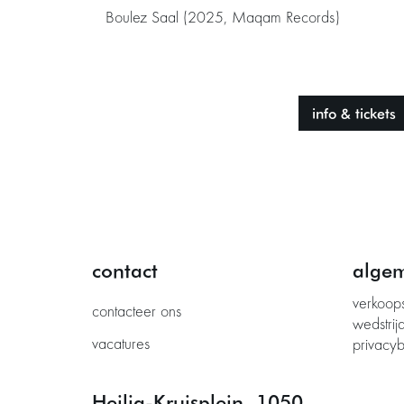
Boulez Saal (2025, Maqam Records)
info & tickets
contact
alge
verkoop
contacteer ons
wedstrij
vacatures
privacyb
Heilig-Kruisplein, 1050