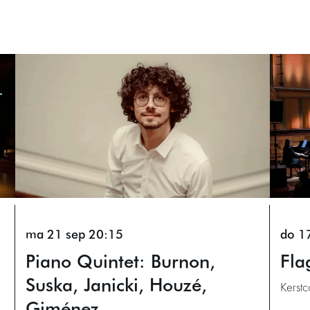
ma 21 sep
20:15
do 1
Piano Quintet: Burnon,
Fla
Suska, Janicki, Houzé,
Kerstc
Giménez