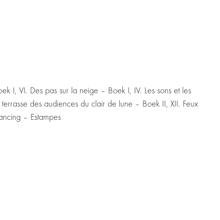
k I, VI. Des pas sur la neige – Boek I, IV. Les sons et les
a terrasse des audiences du clair de lune – Boek II, XII. Feux
 Dancing – Estampes