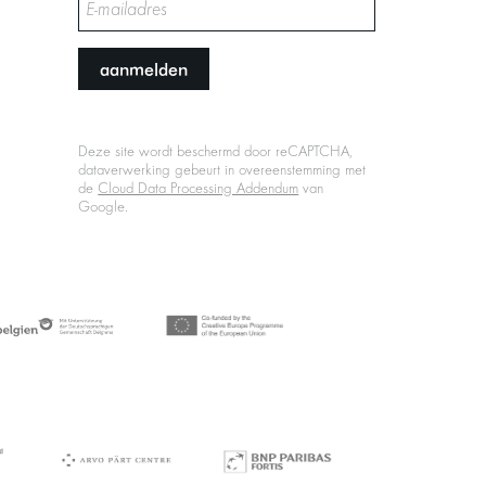
aanmelden
Deze site wordt beschermd door reCAPTCHA,
dataverwerking gebeurt in overeenstemming met
de
Cloud Data Processing Addendum
van
Google.