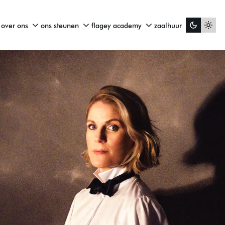
over ons
ons steunen
flagey academy
zaalhuur