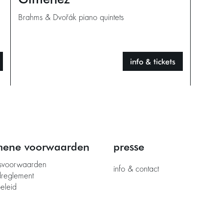
Brahms & Dvořák piano quintets
info & tickets
mene voorwaarden
presse
svoorwaarden
info & contact
dreglement
eleid