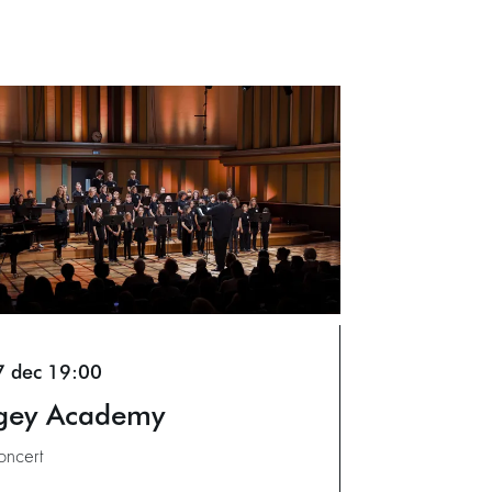
7 dec
19:00
gey Academy
oncert