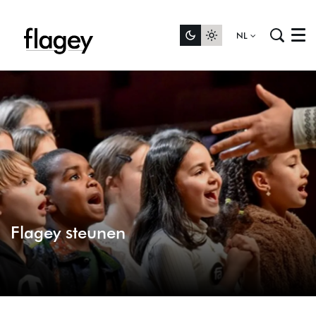
NL
Menu
Flagey steunen