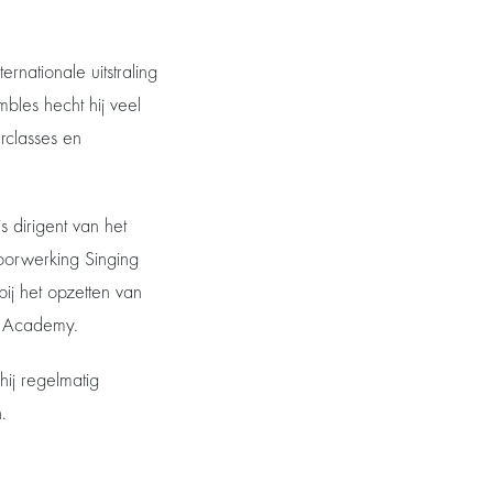
rnationale uitstraling
mbles hecht hij veel
rclasses en
s dirigent van het
oorwerking Singing
ij het opzetten van
ey Academy.
hij regelmatig
.