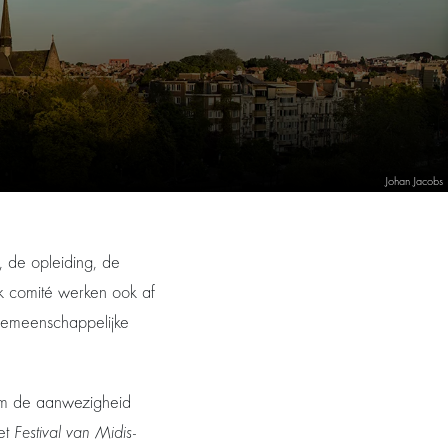
Johan Jacobs
, de opleiding, de
k comité werken ook af
gemeenschappelijke
 om de aanwezigheid
het
Festival van Midis-