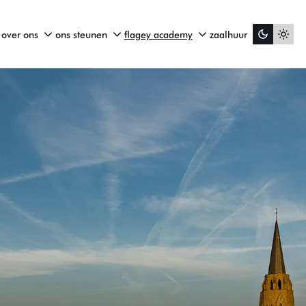
over ons
ons steunen
flagey academy
zaalhuur