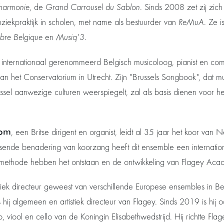
lharmonie
, de
Grand Carrousel du Sablon
. Sinds 2008 zet zij zich
iekpraktijk in scholen, met name als bestuurder van
ReMuA
. Ze i
ibre Belgique
en
Musiq'3
.
 internationaal gerenommeerd Belgisch musicoloog, pianist en com
an het Conservatorium in Utrecht. Zijn "Brussels Songbook", dat m
russel aanwezige culturen weerspiegelt, zal als basis dienen voor h
tom
, een Britse dirigent en organist, leidt al 35 jaar het koor van
eisende benadering van koorzang heeft dit ensemble een internatio
n methode hebben het ontstaan en de ontwikkeling van Flagey Aca
stiek directeur geweest van verschillende Europese ensembles in B
s hij algemeen en artistiek directeur van Flagey. Sinds 2019 is hij 
o, viool en cello van de Koningin Elisabethwedstrijd. Hij richtte F