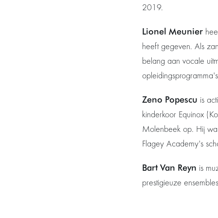
2019.
Lionel Meunier
heef
heeft gegeven. Als zang
belang aan vocale uitmu
opleidingsprogramma's
Zeno Popescu
is ac
kinderkoor Equinox (Ko
Molenbeek op. Hij was 
Flagey Academy's schoo
Bart Van Reyn
is muz
prestigieuze ensembles