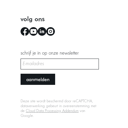
volg ons
schrijf je in op onze newsletter
aanmelden
Deze site wordt beschermd door reCAPTCHA,
dataverwerking gebeurt in overeenstemming met
de
Cloud Data Processing Addendum
van
Google.