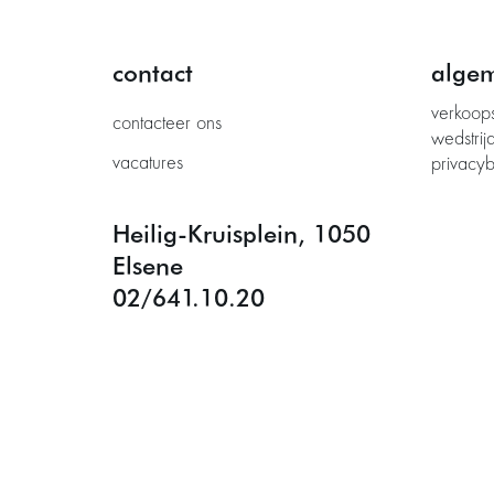
contact
alge
verkoop
contacteer ons
wedstrij
vacatures
privacyb
Heilig-Kruisplein, 1050
Elsene
02/641.10.20