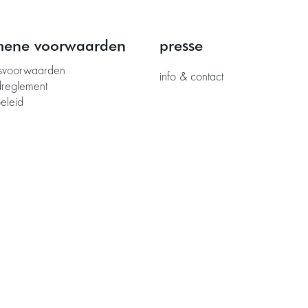
mene voorwaarden
presse
svoorwaarden
info & contact
dreglement
eleid