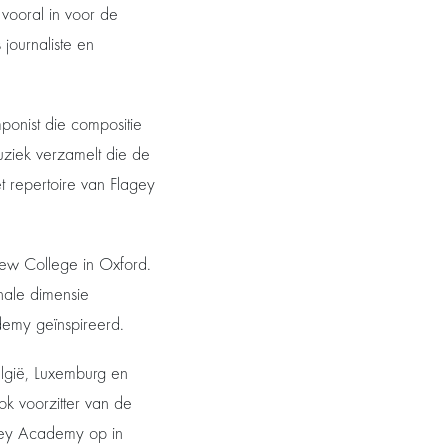
 vooral in voor de
s journaliste en
ponist die compositie
uziek verzamelt die de
et repertoire van Flagey
 New College in Oxford.
nale dimensie
demy geïnspireerd.
elgië, Luxemburg en
ook voorzitter van de
lagey Academy op in