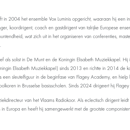
t in 2004 het ensemble Vox Luminis opgericht, waaraan hij een inte
er, koordirigent, coach en gastdirigent van talrijke Europese ense
ntendheid, wat zich uit in het organiseren van conferenties, maste
.
tief als solist in De Munt en de Koningin Elisabeth Muziekkapel. Hij i
ningin Elisabeth Muziekkapel) sinds 2013 en richtte in 2014 de k
een sleutelfiguur in de beginfase van Flagey Academy, en hielp b
lkoren in Brusselse basisscholen. Sinds 2024 dirigeert hij Flag
iekdirecteur van het Vlaams Radiokoor. Als eclectisch dirigent leidt 
 in Europa en heeft hij samengewerkt met de grootste componisten