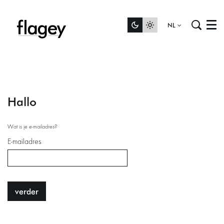
NL
Menu
Hallo
Wat is je e-mailadres?
E-mailadres
verder