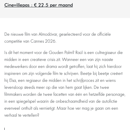
Cinevillepas : € 22,5 per maand
De nieuwe film van Almodóvar, geselecteerd voor de officiële
competitie van Cannes 2026.
Is dit het moment voor de Gouden Palm? Raúl is een cultregisseur die
zoomen
midden in een creatieve crisis zit. Wanneer een van zijn naaste
medewerkers door een drama wordt getroffen, laat hij zich hierdoor
inspireren om zijn volgende film te schrijven. Beetje bij beetje creëert
hij Elsa, een regisseur die midden in het schrijfproces zit en wiens
levensloop steeds meer op die van hem gaat lijken. De twee
filmmakers worden de twee facetten van één en hetzelfde personage,
in een spiegelspel waarin de onbeschaamdheid van de autofictie
evenveel onthult als vernietigt. Maar hoe ver mag je gaan om een
verhaal te vertellen?