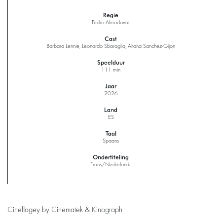
Regie
Pedro Almodovar
Cast
Barbara Lennie, Leonardo Sbaraglia, Aitana Sanchez-Gijon
Speelduur
111 min
Jaar
2026
Land
ES
Taal
Spaans
Ondertiteling
Frans/Nederlands
Cineflagey by Cinematek & Kinograph