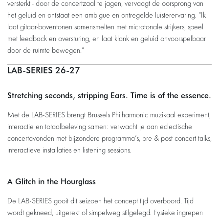
versterkt - door de concertzaal te jagen, vervaagt de oorsprong van
het geluid en ontstaat een ambigue en ontregelde luisterervaring. “Ik
laat gitaar-boventonen samensmelten met microtonale strijkers, speel
met feedback en oversturing, en laat klank en geluid onvoorspelbaar
door de ruimte bewegen.”
LAB-SERIES 26-27
Stretching seconds, stripping Ears. Time is of the essence.
Met de LAB-SERIES brengt Brussels Philharmonic muzikaal experiment,
interactie en totaalbeleving samen: verwacht je aan eclectische
concertavonden met bijzondere programma’s, pre & post concert talks,
interactieve installaties en listening sessions.
A Glitch in the Hourglass
De LAB-SERIES gooit dit seizoen het concept tijd overboord. Tijd
wordt gekneed, uitgerekt of simpelweg stilgelegd. Fysieke ingrepen