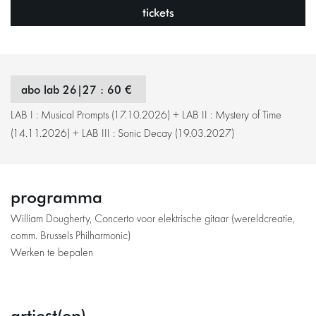
tickets
abo lab 26|27 : 60 €
LAB I : Musical Prompts (17.10.2026) + LAB II : Mystery of Time
(14.11.2026) + LAB III : Sonic Decay (19.03.2027)
programma
William Dougherty, Concerto voor elektrische gitaar (wereldcreatie,
comm. Brussels Philharmonic)
Werken te bepalen
artiest(en)