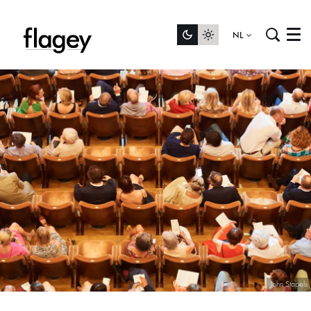
NL
Menu
John Stapels