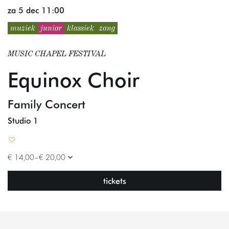
za 5 dec
11:00
muziek
junior
klassiek
zang
MUSIC CHAPEL FESTIVAL
Equinox Choir
Family Concert
Studio 1
€ 14,00–€ 20,00
tickets