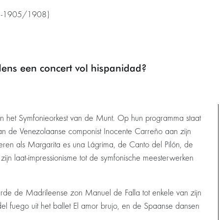
903-1905/1908)
dens een concert vol hispanidad?
 en het Symfonieorkest van de Munt. Op hun programma staat
an de Venezolaanse componist Inocente Carreño aan zijn
deren als Margarita es una Lágrima, de Canto del Pilón, de
in zijn laat-impressionisme tot de symfonische meesterwerken
rde de Madrileense zon Manuel de Falla tot enkele van zijn
el fuego uit het ballet El amor brujo, en de Spaanse dansen