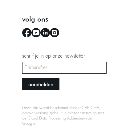
volg ons
schrijf je in op onze newsletter
aanmelden
Deze site wordt beschermd door reCAPTCHA,
dataverwerking gebeurt in overeenstemming met
de
Cloud Data Processing Addendum
van
Google.