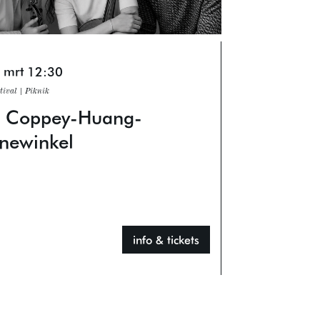
2 mrt
12:30
tival | Piknik
o Coppey-Huang-
newinkel
info & tickets