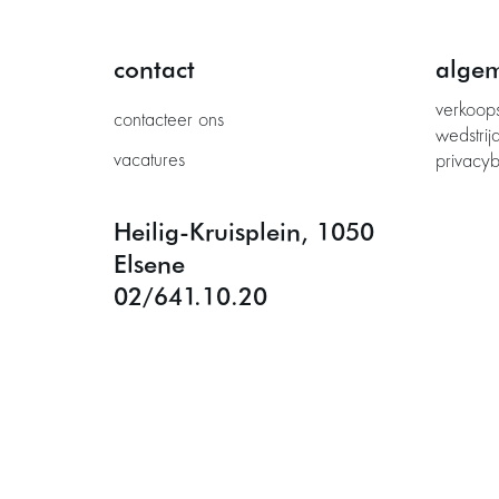
contact
alge
verkoop
contacteer ons
wedstrij
vacatures
privacyb
Heilig-Kruisplein, 1050
Elsene
02/641.10.20