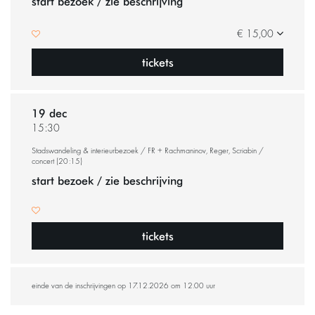
start bezoek / zie beschrijving
€ 15,00
tickets
19 dec
15:30
Stadswandeling & interieurbezoek / FR + Rachmaninov, Reger, Scriabin /
concert (20:15)
start bezoek / zie beschrijving
tickets
einde van de inschrijvingen op 17.12.2026 om 12.00 uur