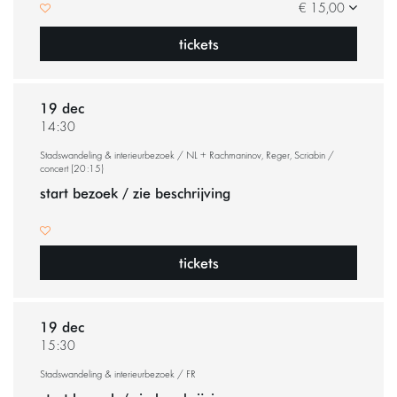
€ 15,00
tickets
19 dec
14:30
Stadswandeling & interieurbezoek / NL + Rachmaninov, Reger, Scriabin /
concert (20:15)
start bezoek / zie beschrijving
tickets
19 dec
15:30
Stadswandeling & interieurbezoek / FR