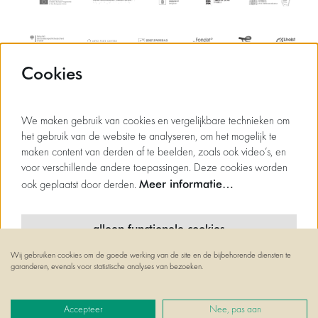
Cookies
We maken gebruik van cookies en vergelijkbare technieken om
het gebruik van de website te analyseren, om het mogelijk te
maken content van derden af te beelden, zoals ook video’s, en
voor verschillende andere toepassingen. Deze cookies worden
Meer informatie…
ook geplaatst door derden.
alleen functionele cookies
Wij gebruiken cookies om de goede werking van de site en de bijbehorende diensten te
minimale cookies
garanderen, evenals voor statistische analyses van bezoeken.
© Flagey
alle cookies
Powered by
CultureSuite
Accepteer
Nee, pas aan