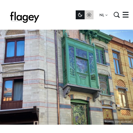
NL
Menu
thomas van dormael