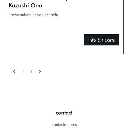
Kazushi Ono
Rachmaninov, Reger, Scriabin
info & tickets
1
3
contact
contacteer ons