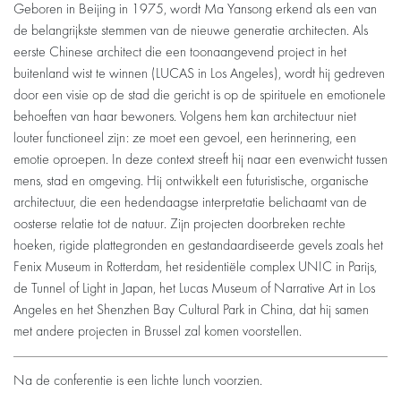
Geboren in Beijing in 1975, wordt Ma Yansong erkend als een van
de belangrijkste stemmen van de nieuwe generatie architecten. Als
eerste Chinese architect die een toonaangevend project in het
buitenland wist te winnen (LUCAS in Los Angeles), wordt hij gedreven
door een visie op de stad die gericht is op de spirituele en emotionele
behoeften van haar bewoners. Volgens hem kan architectuur niet
louter functioneel zijn: ze moet een gevoel, een herinnering, een
emotie oproepen. In deze context streeft hij naar een evenwicht tussen
mens, stad en omgeving. Hij ontwikkelt een futuristische, organische
architectuur, die een hedendaagse interpretatie belichaamt van de
oosterse relatie tot de natuur. Zijn projecten doorbreken rechte
hoeken, rigide plattegronden en gestandaardiseerde gevels zoals het
Fenix Museum in Rotterdam, het residentiële complex UNIC in Parijs,
de Tunnel of Light in Japan, het Lucas Museum of Narrative Art in Los
Angeles en het Shenzhen Bay Cultural Park in China, dat hij samen
met andere projecten in Brussel zal komen voorstellen.
Na de conferentie is een lichte lunch voorzien.