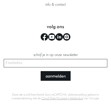
info & contact
volg ons
schrijf je in op onze newsletter
aanmelden
Deze site wordt beschermd door reCAPTCHA, dataverwerking gebeurt in
overeenstemming met de
Cloud Data Processing Addendum
van Google.