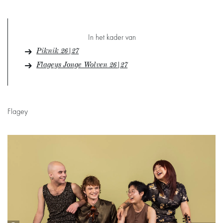
In het kader van
Piknik 26|27
Flageys Jonge Wolven 26|27
Flagey