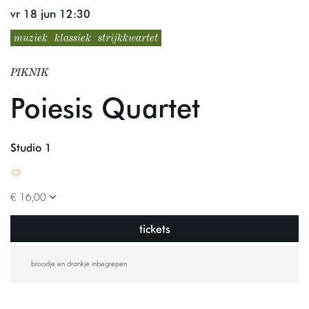
vr 18 jun
12:30
muziek
klassiek
strijkkwartet
PIKNIK
Poiesis Quartet
Studio 1
€ 16,00
tickets
broodje en drankje inbegrepen