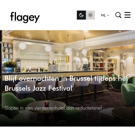
NL
Menu
Blijf overnachten in Brussel tijdens het
Brussels Jazz Festival
Slapen in een viersterrenhotel aan reductietarief