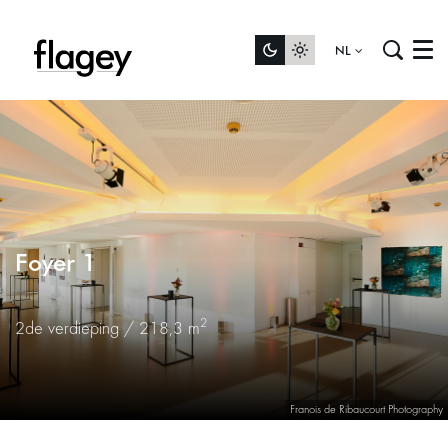
NL
Menu
Foyer 1
2
2de verdieping / 218,3 m
Inzoomen
Franois de Ribaucourt Photography