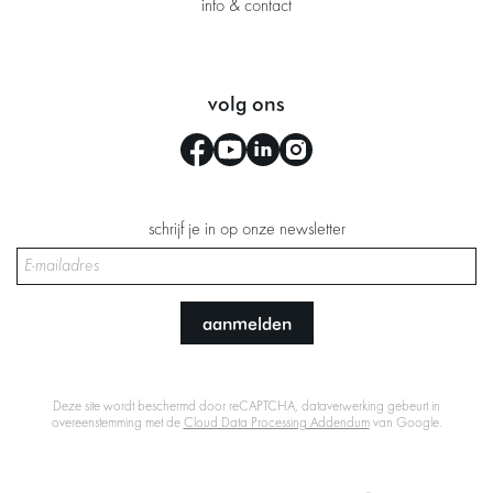
info & contact
volg ons
schrijf je in op onze newsletter
aanmelden
Deze site wordt beschermd door reCAPTCHA, dataverwerking gebeurt in
overeenstemming met de
Cloud Data Processing Addendum
van Google.