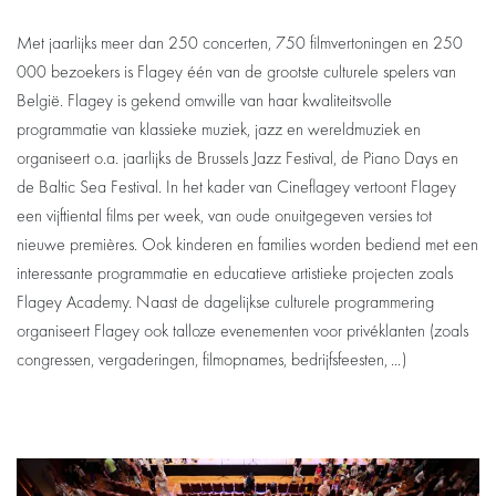
Met jaarlijks meer dan 250 concerten, 750 filmvertoningen en 250
000 bezoekers is Flagey één van de grootste culturele spelers van
België. Flagey is gekend omwille van haar kwaliteitsvolle
programmatie van klassieke muziek, jazz en wereldmuziek en
organiseert o.a. jaarlijks de Brussels Jazz Festival, de Piano Days en
de Baltic Sea Festival. In het kader van Cineflagey vertoont Flagey
een vijftiental films per week, van oude onuitgegeven versies tot
nieuwe premières. Ook kinderen en families worden bediend met een
interessante programmatie en educatieve artistieke projecten zoals
Flagey Academy. Naast de dagelijkse culturele programmering
organiseert Flagey ook talloze evenementen voor privéklanten (zoals
congressen, vergaderingen, filmopnames, bedrijfsfeesten, ...)