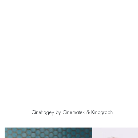
Cineflagey by Cinematek & Kinograph
Passer