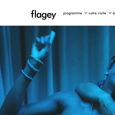
programme
votre visite
à