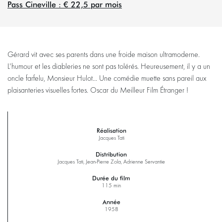
Pass Cineville : € 22,5 par mois
Gérard vit avec ses parents dans une froide maison ultramoderne.
Zoomer
L'humour et les diableries ne sont pas tolérés. Heureusement, il y a un
oncle farfelu, Monsieur Hulot... Une comédie muette sans pareil aux
plaisanteries visuelles fortes. Oscar du Meilleur Film Étranger !
Réalisation
Jacques Tati
Distribution
Jacques Tati, Jean-Pierre Zola, Adrienne Servantie
Durée du film
115 min
Année
1958