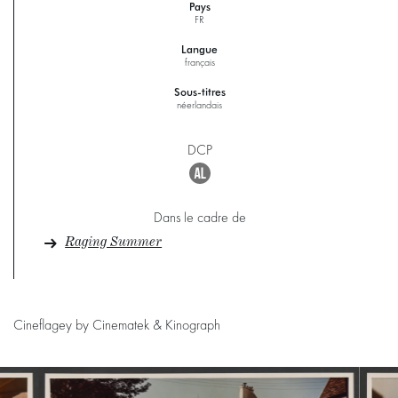
Pays
FR
Langue
français
Sous-titres
néerlandais
DCP
Dans le cadre de
Raging Summer
Cineflagey by Cinematek & Kinograph
Passer