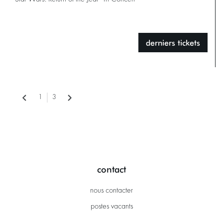
derniers tickets
1
3
contact
nous contacter
postes vacants