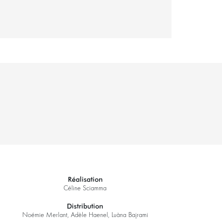
Réalisation
Céline Sciamma
Distribution
Noémie Merlant, Adèle Haenel, Luàna Bajrami